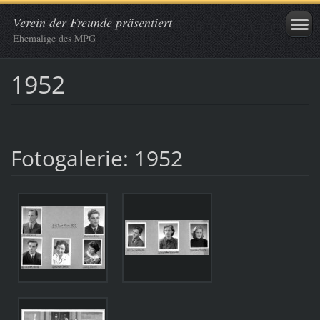
Verein der Freunde präsentiert
Ehemalige des MPG
1952
Fotogalerie: 1952