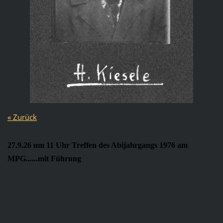
« Zurück
27.9.26 um 11 Uhr Treffen des Abijahrgangs 1976 am
MPG......mit Führung