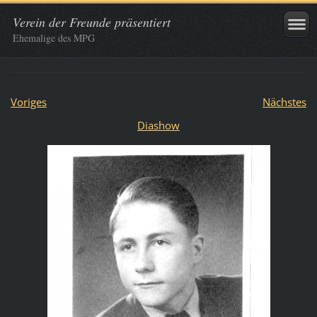
Verein der Freunde präsentiert
Ehemalige des MPG
Voriges
Nächstes
Diashow